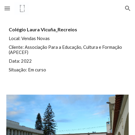
Skip to main content
Skip to navigation
Colégio Laura Vicuña_Recreios
Local:
Vendas Novas
Cliente: Associação Para a Educação, Cultura e Formação
(APECEF)
Data: 202
2
Situação:
Em curso