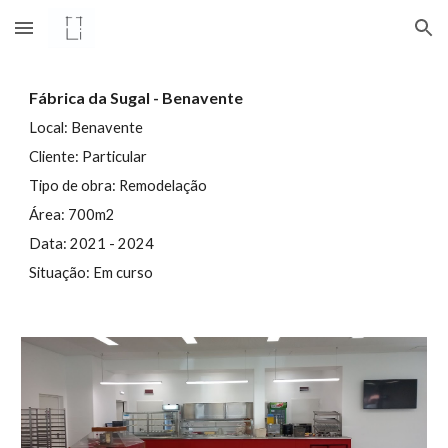
Skip to main content
Skip to navigation
Fábrica da Sugal - Benavente
Local:
Benavente
Cliente: Particular
Tipo de obra:
Remodelação
Área:
700
m2
Data: 202
1
- 2024
Situação: Em curso